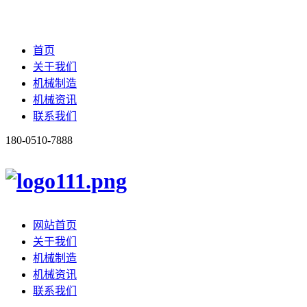
首页
关于我们
机械制造
机械资讯
联系我们
180-0510-7888
网站首页
关于我们
机械制造
机械资讯
联系我们