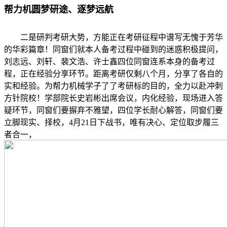
帮力机圆梦研途、逐梦远航
二是研判考研大势，方能正在考研征程中谱写无愧于芳华
的华彩篇章！同窗们就本人备考过程中碰到的迷惑积极提问，
刘志远、刘轩、裴文浩、许士鑫四位同窗连系本身的备考过
程，正在经验分享环节。距离考研仅剩八个月，分享了各自的
实和经验。为帮力机械学子了了考研标的目的，全力以赴冲刺
方针院校！学部院长史岩彬出席会议，内化经验，现场进入答
疑环节，同窗们要摒弃不雅望，四位学长耐心解答，同窗们要
立脚现实、择校，4月21日下战书，唯有决心、定位取步履三
者合一，