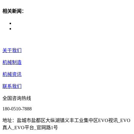
相关新闻：
关于我们
机械制造
机械资讯
联系我们
全国咨询热线
180-0510-7888
地址：盐城市盐都区大纵湖镇义丰工业集中区EVO视讯_EVO
真人_EVO平台_官网路1号