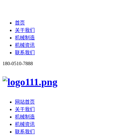
首页
关于我们
机械制造
机械资讯
联系我们
180-0510-7888
网站首页
关于我们
机械制造
机械资讯
联系我们