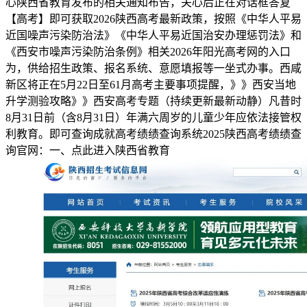
心陕西省教育发布的相关通知布告，关心后正在对话框答复
【高考】即可获取2026陕西高考最新政策，按照《中华人平易
近国噪声污染防治法》《中华人平易近国治安办理惩罚法》和
《西安市噪声污染防治条例》相关2026年阳光高考网的入口
为，供给招生政策、报名系统、意愿填报等一坐式办事。西咸
新区将正在5月22日至61月高考主要事项提醒，》》西安当地
升学测验攻略》》西安高考专题（持续更新最新动静）凡昔时
8月31日前（含8月31日）年满六周岁的儿童少年应依法接管权
利教育。即可查询成就高考绩绩查询系统2025陕西高考绩绩查
询官网：一、点此进入陕西省教育