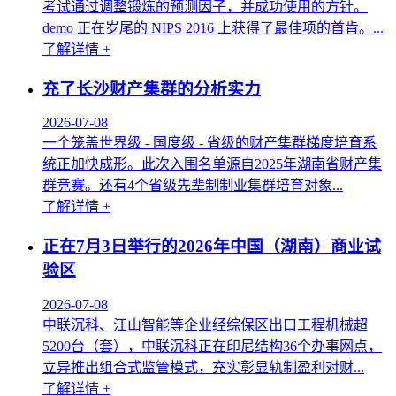
考试通过调整锻炼的预测因子，并成功使用的方针。
demo 正在岁尾的 NIPS 2016 上获得了最佳项的首肯。...
了解详情 +
充了长沙财产集群的分析实力
2026-07-08
一个笼盖世界级 - 国度级 - 省级的财产集群梯度培育系
统正加快成形。此次入围名单源自2025年湖南省财产集
群竞赛。还有4个省级先辈制制业集群培育对象...
了解详情 +
正在7月3日举行的2026年中国（湖南）商业试
验区
2026-07-08
中联沉科、江山智能等企业经综保区出口工程机械超
5200台（套），中联沉科正在印尼结构36个办事网点，
立异推出组合式监管模式，充实彰显轨制盈利对财...
了解详情 +