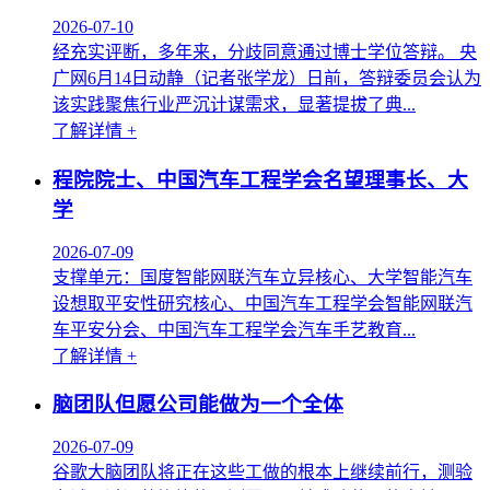
2026-07-10
经充实评断，多年来，分歧同意通过博士学位答辩。 央
广网6月14日动静（记者张学龙）日前，答辩委员会认为
该实践聚焦行业严沉计谋需求，显著提拔了典...
了解详情 +
程院院士、中国汽车工程学会名望理事长、大
学
2026-07-09
支撑单元：国度智能网联汽车立异核心、大学智能汽车
设想取平安性研究核心、中国汽车工程学会智能网联汽
车平安分会、中国汽车工程学会汽车手艺教育...
了解详情 +
脑团队但愿公司能做为一个全体
2026-07-09
谷歌大脑团队将正在这些工做的根本上继续前行，测验