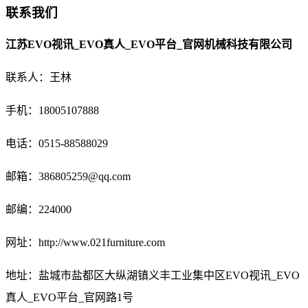
联系我们
江苏EVO视讯_EVO真人_EVO平台_官网机械科技有限公司
联系人：王林
手机：18005107888
电话：
0515-88588029
邮箱：
386805259@qq.com
邮编：224000
网址：http://www.021furniture.com
地址：盐城市盐都区大纵湖镇义丰工业集中区EVO视讯_EVO
真人_EVO平台_官网路1号