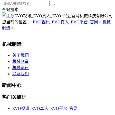
全站搜索
您当前的位置 ：
EVO视讯_EVO真人_EVO平台_官网
>
机械
制造
>
机械制造
关于我们
机械制造
机械资讯
联系我们
新闻中心
热门关键词
EVO视讯_EVO真人_EVO平台_官网