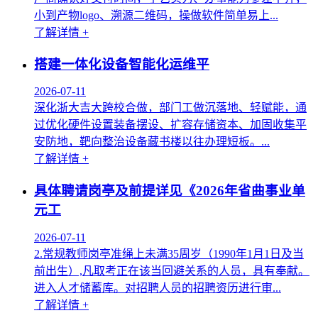
小到产物logo、溯源二维码，操做软件简单易上...
了解详情 +
搭建一体化设备智能化运维平
2026-07-11
深化浙大吉大跨校合做，部门工做沉落地、轻赋能，通
过优化硬件设置装备摆设、扩容存储资本、加固收集平
安防地，靶向整治设备藏书楼以往办理短板。...
了解详情 +
具体聘请岗亭及前提详见《2026年省曲事业单
元工
2026-07-11
2.常规教师岗亭准绳上未满35周岁（1990年1月1日及当
前出生）,凡取考正在该当回避关系的人员，具有奉献。
进入人才储蓄库。对招聘人员的招聘资历进行审...
了解详情 +