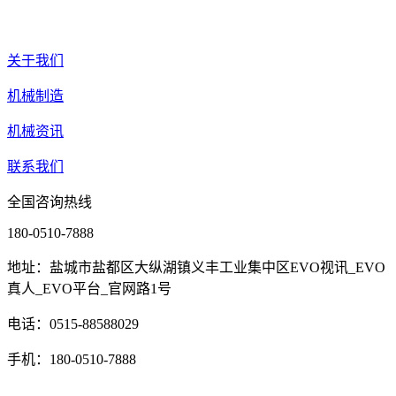
关于我们
机械制造
机械资讯
联系我们
全国咨询热线
180-0510-7888
地址：盐城市盐都区大纵湖镇义丰工业集中区EVO视讯_EVO
真人_EVO平台_官网路1号
电话：0515-88588029
手机：180-0510-7888