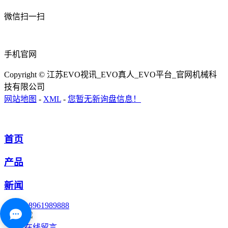
微信扫一扫
手机官网
Copyright © 江苏EVO视讯_EVO真人_EVO平台_官网机械科
技有限公司
网站地图
-
XML
-
您暂无新询盘信息！
首页
产品
新闻
18961989888
在线留言