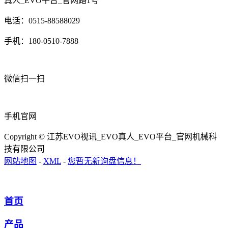
真人_EVO平台_官网路1号
电话：0515-88588029
手机：180-0510-7888
微信扫一扫
手机官网
Copyright © 江苏EVO视讯_EVO真人_EVO平台_官网机械科
技有限公司
网站地图
-
XML
-
您暂无新询盘信息！
首页
产品