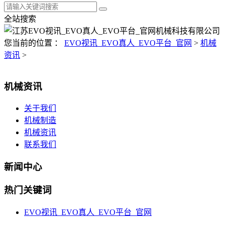
全站搜索
您当前的位置 ：
EVO视讯_EVO真人_EVO平台_官网
>
机械
资讯
>
机械资讯
关于我们
机械制造
机械资讯
联系我们
新闻中心
热门关键词
EVO视讯_EVO真人_EVO平台_官网