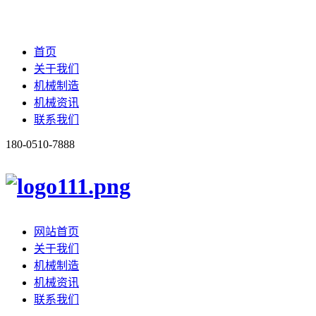
首页
关于我们
机械制造
机械资讯
联系我们
180-0510-7888
网站首页
关于我们
机械制造
机械资讯
联系我们