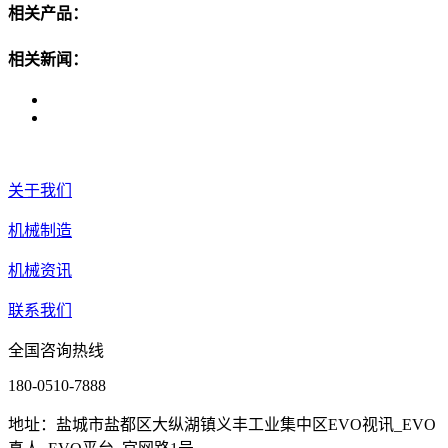
相关产品：
相关新闻：
关于我们
机械制造
机械资讯
联系我们
全国咨询热线
180-0510-7888
地址：盐城市盐都区大纵湖镇义丰工业集中区EVO视讯_EVO