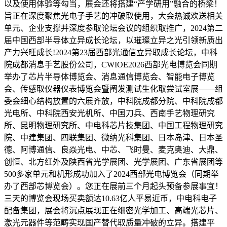
以及使用体验等勾当，展会还将搭建“产学研用”融合的桥梁！
旨正在深度聚焦光电子手艺的冲破取使用，大会热诚欢送相关
单元、企业支撑并深度参取论坛会议的组织取推广，2024第二
届中国西部半导体立异成长论坛，以璀璨立异之光引领新质出
产力兴旺成长!2024第23届西部光通信立异取成长论坛，中科
院成都消息手艺股份公司，CWIOE2026西部光电博览会同期
举办了芯片半导体博览会、消息通信博览会、智能电子博览
会、传感取仪器仪表博览会暨阐发测试生化取尝试室展——组
委会细心结构放置的六展齐放，中科院成都分院、中科院成都
光电所、中科院西安光机所、中国刀兵、西南手艺物理研究
所、昆明物理研究所、中电科芯片技集团、中国工程物理研究
院、中建集团、四联集团、微纳光科集团、日本岛津、日本圣
德、阿博通信、良焱光电、中芯、飞时曼、麦克奥迪、大鼎、
创恒、北方红外及陕西省光学展团、光学展团、广东省展团等
500多家单元和机形成功加入了2024西部光电博览会（同期举
办了西部芯博览会）。您正在展前三个月起头预备参展事宜！
三天的博览会现场买卖额达10.63亿人平易近币，中电科电子
配备集团，展会将沉点展现正在细密光学加工、高端光芯片、
激光元器件等范畴实现国产替代取质量冲破的立异。搭建平